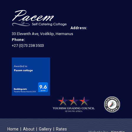
Address:
33 Eleventh Ave, Voëlklip, Hermanus
Phone:
+27 (0)73 238 3503
Home
|
About
|
Gallery
|
Rates